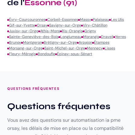
de l’
Essonne (91)
Évry-Courcouronnes
Corbeil-Essonnes
Massy
Palaiseau
Les Ulis
Gif-sur-Yvette
Orsay
Savigny-sur-Orge
Viry-Châtillon
Juvisy-sur-Orge
Athis-Mons
Ris-Orangis
Grigny
Sainte-Geneviève-des-Bois
Longjumeau
Morangis
Draveil
Yerres
Brunoy
Montgeron
Brétigny-sur-Orge
Arpajon
Étampes
Morsang-sur-Orge
Saint-Michel-sur-Orge
Mennecy
Lisses
Fleury-Mérogis
Bondoufle
Épinay-sous-Sénart
QUESTIONS FRÉQUENTES
Questions fréquentes
Vous avez des questions sur automatisation ia pme
orsay, les délais de mise en place ou la compatibilité