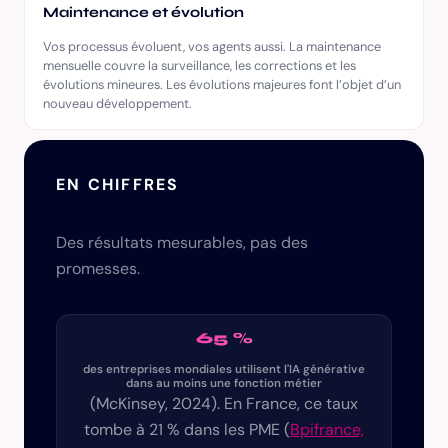
Maintenance et évolution
Vos processus évoluent, vos agents aussi. La maintenance
mensuelle couvre la surveillance, les corrections et les
évolutions mineures. Les évolutions majeures font l’objet d’un
nouveau développement.
EN CHIFFRES
Des résultats mesurables, pas des
promesses.
65 %
des entreprises mondiales utilisent l'IA générative
dans au moins une fonction métier
(McKinsey, 2024). En France, ce taux
tombe à 21 % dans les PME (
Bpifrance,