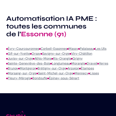
Automatisation IA PME :
toutes les communes
de l’
Essonne (91)
Évry-Courcouronnes
Corbeil-Essonnes
Massy
Palaiseau
Les Ulis
Gif-sur-Yvette
Orsay
Savigny-sur-Orge
Viry-Châtillon
Juvisy-sur-Orge
Athis-Mons
Ris-Orangis
Grigny
Sainte-Geneviève-des-Bois
Longjumeau
Morangis
Draveil
Yerres
Brunoy
Montgeron
Brétigny-sur-Orge
Arpajon
Étampes
Morsang-sur-Orge
Saint-Michel-sur-Orge
Mennecy
Lisses
Fleury-Mérogis
Bondoufle
Épinay-sous-Sénart