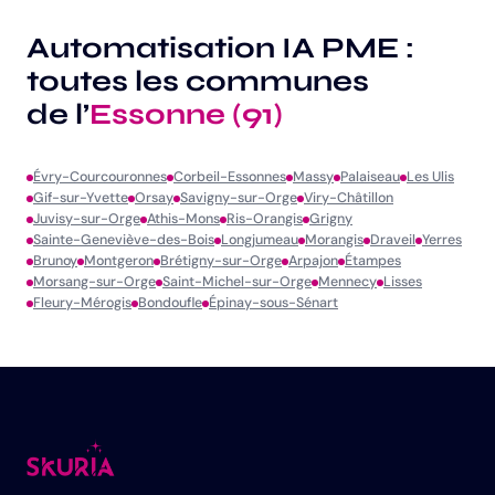
Automatisation IA PME :
toutes les communes
de l’
Essonne (91)
Évry-Courcouronnes
Corbeil-Essonnes
Massy
Palaiseau
Les Ulis
Gif-sur-Yvette
Orsay
Savigny-sur-Orge
Viry-Châtillon
Juvisy-sur-Orge
Athis-Mons
Ris-Orangis
Grigny
Sainte-Geneviève-des-Bois
Longjumeau
Morangis
Draveil
Yerres
Brunoy
Montgeron
Brétigny-sur-Orge
Arpajon
Étampes
Morsang-sur-Orge
Saint-Michel-sur-Orge
Mennecy
Lisses
Fleury-Mérogis
Bondoufle
Épinay-sous-Sénart