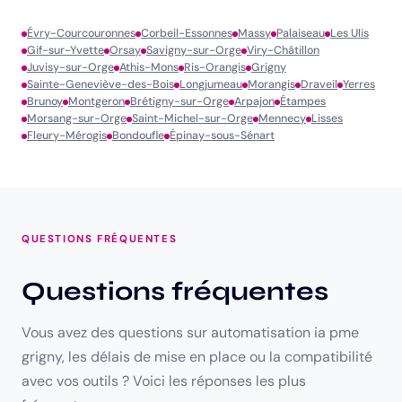
Évry-Courcouronnes
Corbeil-Essonnes
Massy
Palaiseau
Les Ulis
Gif-sur-Yvette
Orsay
Savigny-sur-Orge
Viry-Châtillon
Juvisy-sur-Orge
Athis-Mons
Ris-Orangis
Grigny
Sainte-Geneviève-des-Bois
Longjumeau
Morangis
Draveil
Yerres
Brunoy
Montgeron
Brétigny-sur-Orge
Arpajon
Étampes
Morsang-sur-Orge
Saint-Michel-sur-Orge
Mennecy
Lisses
Fleury-Mérogis
Bondoufle
Épinay-sous-Sénart
QUESTIONS FRÉQUENTES
Questions fréquentes
Vous avez des questions sur automatisation ia pme
grigny, les délais de mise en place ou la compatibilité
avec vos outils ? Voici les réponses les plus