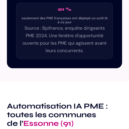
21 %
seulement des PME françaises ont déployé un outil IA
à ce jour
Source : Bpifrance, enquête dirigeants
PME 2024. Une fenêtre d'opportunité
ouverte pour les PME qui agissent avant
leurs concurrents.
Automatisation IA PME :
toutes les communes
de l’
Essonne (91)