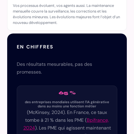
Vos processus évoluent, vos agents aussi. La maintenance
mensuelle couvre la surveillance, les corrections et les
évolutions mineures. Les évolutions majeures font l’objet d’un
nouveau développement.
EN CHIFFRES
Des résultats mesurables, pas des
promesses.
65 %
des entreprises mondiales utilisent l'IA générative
dans au moins une fonction métier
(McKinsey, 2024). En France, ce taux
tombe à 21 % dans les PME (
Bpifrance,
2024
). Les PME qui agissent maintenant