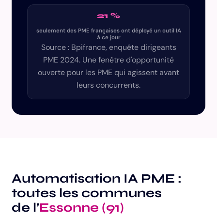
21 %
seulement des PME françaises ont déployé un outil IA
à ce jour
Source : Bpifrance, enquête dirigeants
PME 2024. Une fenêtre d'opportunité
ouverte pour les PME qui agissent avant
leurs concurrents.
Automatisation IA PME :
toutes les communes
de l’
Essonne (91)