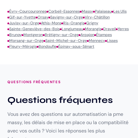
Évry-Courcouronnes
Corbeil-Essonnes
Massy
Palaiseau
Les Ulis
Gif-sur-Yvette
Orsay
Savigny-sur-Orge
Viry-Châtillon
Juvisy-sur-Orge
Athis-Mons
Ris-Orangis
Grigny
Sainte-Geneviève-des-Bois
Longjumeau
Morangis
Draveil
Yerres
Brunoy
Montgeron
Brétigny-sur-Orge
Arpajon
Étampes
Morsang-sur-Orge
Saint-Michel-sur-Orge
Mennecy
Lisses
Fleury-Mérogis
Bondoufle
Épinay-sous-Sénart
QUESTIONS FRÉQUENTES
Questions fréquentes
Vous avez des questions sur automatisation ia pme
massy, les délais de mise en place ou la compatibilité
avec vos outils ? Voici les réponses les plus