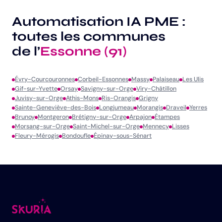
Automatisation IA PME :
toutes les communes
de l’
Essonne (91)
Évry-Courcouronnes
Corbeil-Essonnes
Massy
Palaiseau
Les Ulis
Gif-sur-Yvette
Orsay
Savigny-sur-Orge
Viry-Châtillon
Juvisy-sur-Orge
Athis-Mons
Ris-Orangis
Grigny
Sainte-Geneviève-des-Bois
Longjumeau
Morangis
Draveil
Yerres
Brunoy
Montgeron
Brétigny-sur-Orge
Arpajon
Étampes
Morsang-sur-Orge
Saint-Michel-sur-Orge
Mennecy
Lisses
Fleury-Mérogis
Bondoufle
Épinay-sous-Sénart