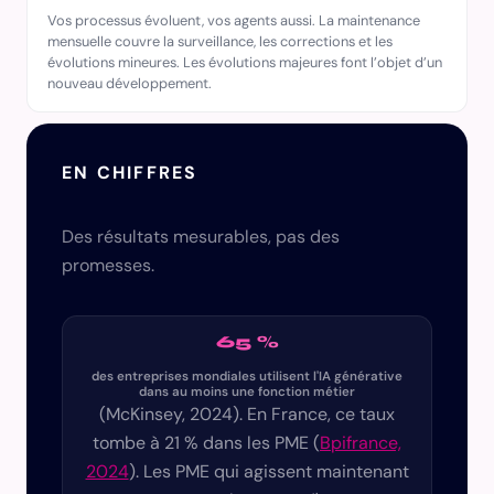
Vos processus évoluent, vos agents aussi. La maintenance
mensuelle couvre la surveillance, les corrections et les
évolutions mineures. Les évolutions majeures font l’objet d’un
nouveau développement.
EN CHIFFRES
Des résultats mesurables, pas des
promesses.
65 %
des entreprises mondiales utilisent l'IA générative
dans au moins une fonction métier
(McKinsey, 2024). En France, ce taux
tombe à 21 % dans les PME (
Bpifrance,
2024
). Les PME qui agissent maintenant