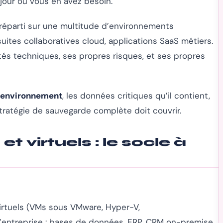
jour où vous en avez besoin.
 réparti sur une multitude d’environnements
uites collaboratives cloud, applications SaaS métiers.
és techniques, ses propres risques, et ses propres
’environnement
, les données critiques qu’il contient,
tratégie de sauvegarde complète doit couvrir.
t virtuels : le socle à
virtuels (VMs sous VMware, Hyper-V,
l’entreprise : bases de données, ERP, CRM on-premise,