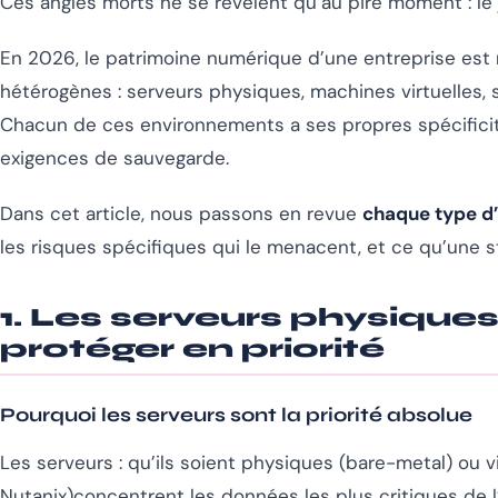
Ces angles morts ne se révèlent qu’au pire moment : le 
En 2026, le patrimoine numérique d’une entreprise est
hétérogènes : serveurs physiques, machines virtuelles, s
Chacun de ces environnements a ses propres spécificit
exigences de sauvegarde.
Dans cet article, nous passons en revue
chaque type d
les risques spécifiques qui le menacent, et ce qu’une s
1. Les serveurs physiques e
protéger en priorité
Pourquoi les serveurs sont la priorité absolue
Les serveurs : qu’ils soient physiques (bare-metal) ou 
Nutanix)concentrent les données les plus critiques de 