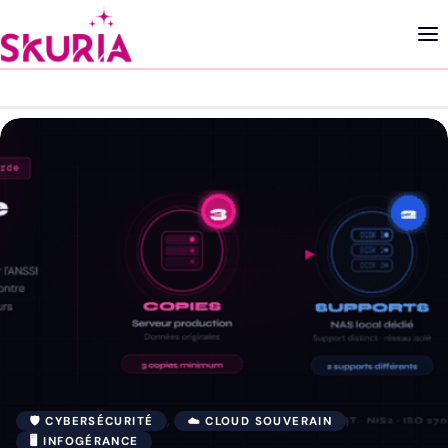
, 
, 
🛡️ CYBERSÉCURITÉ
☁️ CLOUD SOUVERAIN
🖥️ INFOGÉRANCE