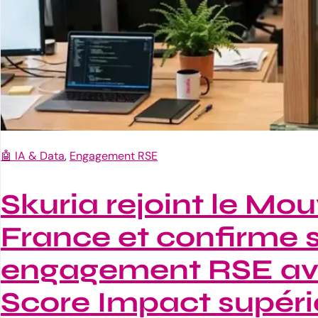
🤖 IA & Data
, 
Engagement RSE
Skuria rejoint le M
France et confirme 
engagement RSE av
Score Impact supéri