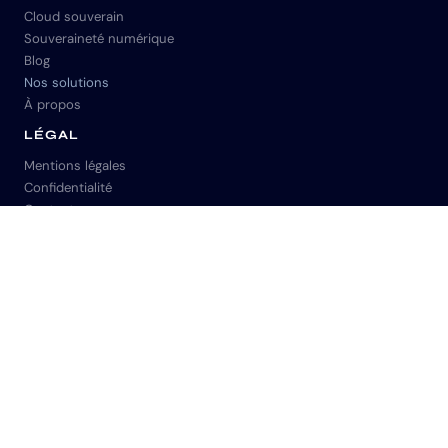
Cloud souverain
Souveraineté numérique
Blog
Nos solutions
À propos
LÉGAL
Mentions légales
Confidentialité
Contacts
Plan du site
CONTACT
+33 1 85 12 00 03
contact@skuria.fr
© 2026 Skuria : Tous droits réservés
Fait avec ❤️ par nous !