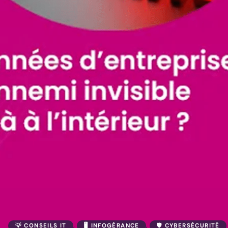
, 
, 
💡 CONSEILS IT
🖥️ INFOGÉRANCE
🛡️ CYBERSÉCURITÉ